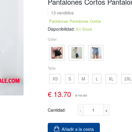
Pantalones Cortos Pantalo
13 vendidos
Pantalones Pantalones Cortos
Disponibilidad:
En Stock
Color:
Talla:
XS
S
M
L
XL
2XL
€
13.70
€ 16.40
Cantidad:
Añadir a la cesta