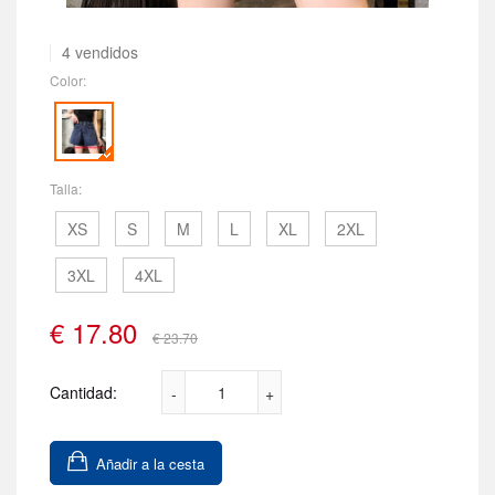
4 vendidos
Color:
Talla:
XS
S
M
L
XL
2XL
3XL
4XL
€
17.80
€ 23.70
Cantidad:
Añadir a la cesta