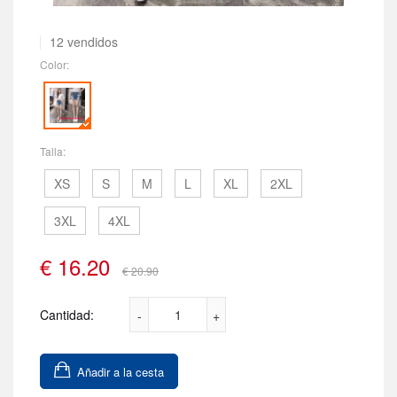
12 vendidos
Color:
Talla:
XS
S
M
L
XL
2XL
3XL
4XL
€
16.20
€ 20.90
Cantidad:
Añadir a la cesta