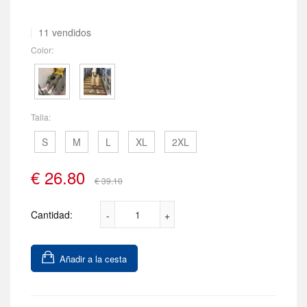
11 vendidos
Color:
Talla:
S
M
L
XL
2XL
€
26.80
€ 39.10
Cantidad:
Añadir a la cesta