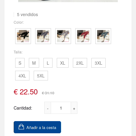
5 vendidos
Color:
Talla:
S
M
L
XL
2XL
3XL
4XL
5XL
€
22.50
€ 31.10
Cantidad:
Añadir a la cesta