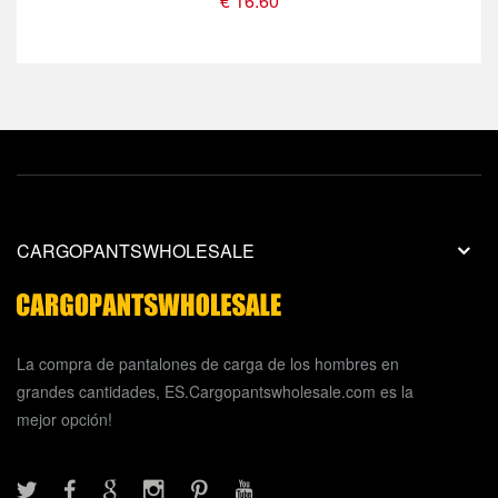
€ 16.60
CARGOPANTSWHOLESALE
La compra de pantalones de carga de los hombres en
grandes cantidades, ES.Cargopantswholesale.com es la
mejor opción!