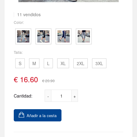
11 vendidos
Color:
Talla:
S
M
L
XL
2XL
3XL
€
16.60
€ 20.90
Cantidad:
Añadir a la cesta