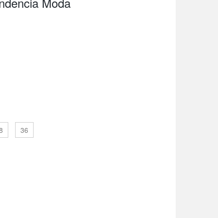
endencia Moda
8
36