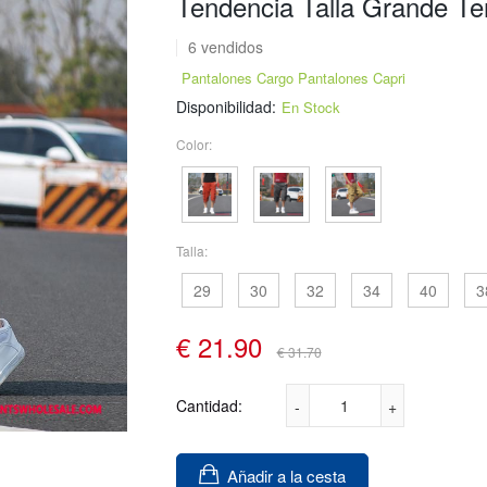
Tendencia Talla Grande T
6 vendidos
Pantalones Cargo Pantalones Capri
Disponibilidad:
En Stock
Color:
Talla:
29
30
32
34
40
3
€
21.90
€ 31.70
Cantidad:
Añadir a la cesta